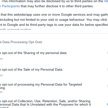
. This information may also be disclosed by us to third parties on the
IA
Participants
that may further disclose it to other third parties.
ιτισμού, στην έγγραφη
 that this website/app uses one or more Google services and may gath
including but not limited to your visit or usage behaviour. You may click 
σημαίνει ότι:
 to Google and its third-party tags to use your data for below specifi
ogle consent section.
l Data Processing Opt Outs
οϋπολογισμού του Εθνικού Θεάτρου, με
ρόνου ή με συμβάσεις έργου, του
o opt-out of the Sharing of my personal data.
πικού ή ειδικών συνεργατών είναι
In
λλιτεχνικού διευθυντή, ο οποίος
υς.
o opt-out of the Sale of my Personal Data.
In
εν από το Υπουργείο Πολιτισμού και
to opt-out of processing my Personal Data for Targeted
 νομικό πρόσωπο ιδιωτικού δικαίου,
ing.
In
 ιδιωτικής οικονομίας, διέπεται από το
o opt-out of Collection, Use, Retention, Sale, and/or Sharing
ό τις διατάξεις του Ν. 2273/1994, και
ersonal Data that Is Unrelated with the Purposes for which it
lected.