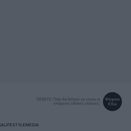
Ψήφισε
DEBATE: Πότε θα θέλατε να γίνουν οι
επόμενες εθνικές εκλογές;
Εδώ
ΚΑ
LIFESTYLE
MEDIA