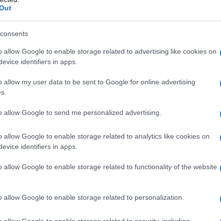
ιας διαχρονικά.
Out
ητισμού εκ του νόμου και διαχρονικά δεν
consents
 γνωρίζει οποιαδήποτε πληροφορία
βαση εργασίας ή έργου με τον
o allow Google to enable storage related to advertising like cookies on
evice identifiers in apps.
κού Θεάτρου, αλλά ούτε και το
ών, δεδομένου ότι το Εθνικό Θέατρο
o allow my user data to be sent to Google for online advertising
s.
από το ΥΠΠΟΑ φορέα, απολαμβάνει
to allow Google to send me personalized advertising.
είναι μόνη αρμόδια να λύσει την
o allow Google to enable storage related to analytics like cookies on
ει συναφθεί μεταξύ του Εθνικού
evice identifiers in apps.
και τεχνικού προσωπικού σύμφωνα με τα
o allow Google to enable storage related to functionality of the website
ισμό Λειτουργίας του φορέα καθώς και
ικής νομοθεσίας.
o allow Google to enable storage related to personalization.
o allow Google to enable storage related to security, including