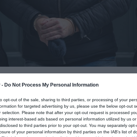
 -
Do Not Process My Personal Information
υφυπουργό Πολιτισμού και Αθλητισμού
άσεις εργασίας που έχουν συναφθεί
to opt-out of the sale, sharing to third parties, or processing of your per
formation for targeted advertising by us, please use the below opt-out s
ννη Λιγνάδη. Τα έγγραφα διαβιβάστηκαν,
r selection. Please note that after your opt-out request is processed y
θεσης εγγράφων 24 βουλευτών του
eing interest-based ads based on personal information utilized by us or
μιμων προϋποθέσεων πρόσληψης του
disclosed to third parties prior to your opt-out. You may separately opt-
losure of your personal information by third parties on the IAB’s list of
Εθνικό Θέατρο.