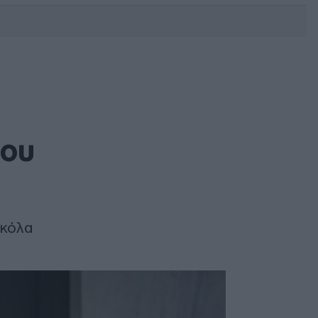
DEBATE: Πότε θα θέλατε να
γίνουν οι επόμενες εθνικές
εκλογές;
του
ικόλα