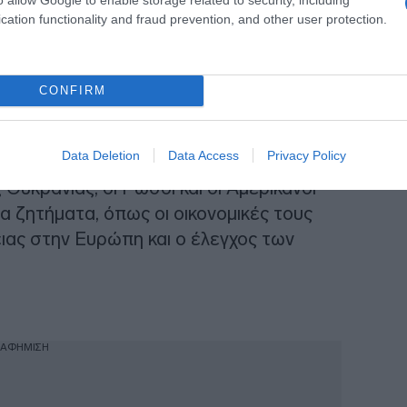
cation functionality and fraud prevention, and other user protection.
ίς σχέσεις και είναι απίθανο να
» είχε δηλώσει την Τετάρτη ο
CONFIRM
 Πεσκόφ, τονίζοντας παράλληλα ότι
εί».
Data Deletion
Data Access
Privacy Policy
υκρανίας, οι Ρώσοι και οι Αμερικανοί
α ζητήματα, όπως οι οικονομικές τους
ειας στην Ευρώπη και ο έλεγχος των
ΙΑΦΗΜΙΣΗ