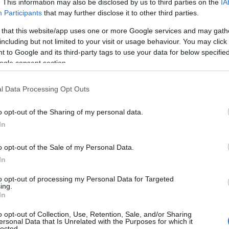
. This information may also be disclosed by us to third parties on the
IA
σή της.
Participants
that may further disclose it to other third parties.
ΙΑΦΗΜΙΣΗ
 that this website/app uses one or more Google services and may gath
including but not limited to your visit or usage behaviour. You may click 
 to Google and its third-party tags to use your data for below specifi
ogle consent section.
l Data Processing Opt Outs
o opt-out of the Sharing of my personal data.
In
o opt-out of the Sale of my Personal Data.
In
είναι πολύ μεγάλη», πρόσθεσε η ίδια ,
to opt-out of processing my Personal Data for Targeted
μέρειες σχετικά με τους πιθανούς
ing.
In
o opt-out of Collection, Use, Retention, Sale, and/or Sharing
ας, το έργο των διπλωματικών
ersonal Data that Is Unrelated with the Purposes for which it
lected.