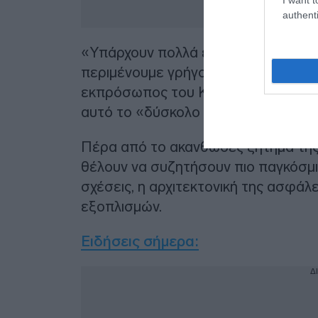
authenti
«Υπάρχουν πολλά εμπόδια στις διμερε
περιμένουμε γρήγορα αποτελέσματα
εκπρόσωπος του Κρεμλίνου Ντμίτρι
αυτό το «δύσκολο έργο θα συνεχιστ
Πέρα από το ακανθώδες ζήτημα της Ο
θέλουν να συζητήσουν πιο παγκόσμι
σχέσεις, η αρχιτεκτονική της ασφάλ
εξοπλισμών.
Ειδήσεις σήμερα
:
Δ