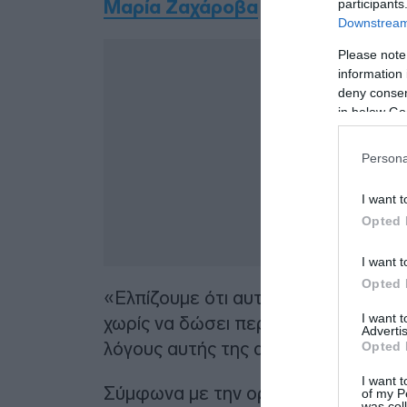
participants
Μαρία Ζαχάροβα
σε σύντομη δήλω
Downstream 
Δ
Please note
information 
deny consent
in below Go
Persona
I want t
Opted 
I want t
Opted 
«Ελπίζουμε ότι αυτή η παύση δεν θα 
I want 
χωρίς να δώσει περισσότερες λεπτο
Advertis
λόγους αυτής της αναβολής.
Opted 
I want t
Σύμφωνα με την ορολογία της Μόσχ
of my P
was col