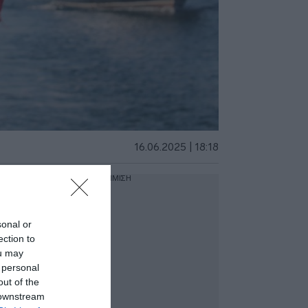
16.06.2025 | 18:18
ΔΙΑΦΗΜΙΣΗ
sonal or
ection to
ou may
 personal
out of the
 downstream