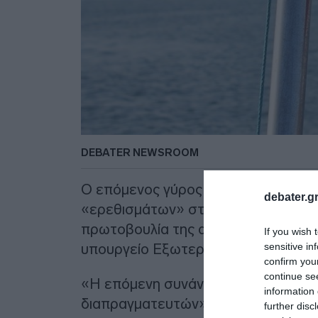
DEBATER NEWSROOM
Ο επόμενος γύρος των ρωσοαμερικα
debater.gr
«ερεθισμάτων» στις σχέσεις μεταξ
πρωτοβουλία της αμερικανικής πλε
If you wish 
sensitive in
υπουργείο Εξωτερικών.
confirm you
continue se
«Η επόμενη συνάντηση (…) ακυρώθ
information 
διαπραγματευτών», ανέφερε η εκπ
further disc