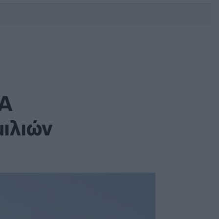
DEBATE: Πότε θα θέλατε να
γίνουν οι επόμενες εθνικές
εκλογές;
ΠΑ
ιλιών