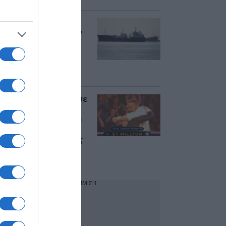
Axios: Κοντά σε
συμφωνία ΗΠΑ, Ιράν
και Ομάν για το
άνοιγμα των Στενών
του Ορμούζ – Ποιοι
όροι συζητούνται
Μπεν Άφλεκ: Κέρδισε
1 εκατ. δολάρια στο
“Ποιος θέλει να γίνει
εκατομμυριούχος” –
Δείτε βίντεο με τους
πανηγυρισμούς του
ηθοποιού
ΔΙΑΦΗΜΙΣΗ