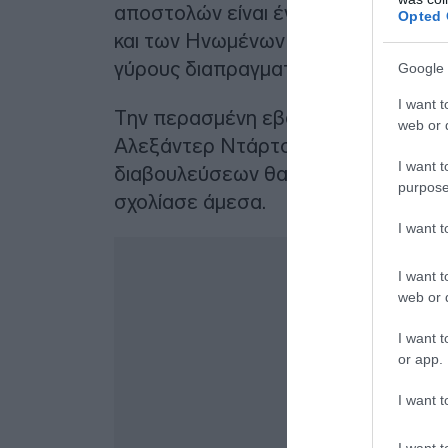
αποστολών είναι ένα από τα “ερεθί
Opted 
και των Ηνωμένων Πολιτειών, οι ο
γύρους διαπραγματεύσεων στην Τουρ
Google 
I want t
Την περασμένη εβδομάδα, ο Ρώσος 
web or d
Αλεξάντερ Ντάρτσιεφ, διαβεβαίωνε 
I want t
διαβουλεύσεων θα διεξαχθεί “σύντο
purpose
σχολίασε άμεσα.
I want 
I want t
web or d
I want t
or app.
I want t
I want t