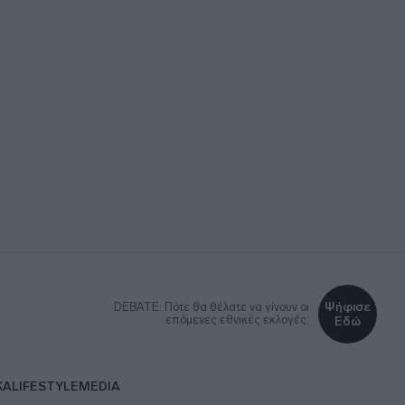
Ψήφισε
DEBATE: Πότε θα θέλατε να γίνουν οι
επόμενες εθνικές εκλογές;
Εδώ
ΚΑ
LIFESTYLE
MEDIA