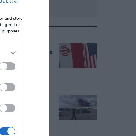
B’s List of
er and store
to grant or
ed purposes
ΣΧΕΤΙΚΑ ΜΕ:ΗΠΑ
Τραμπ: “Ο πόλεμος
στο Ιράν θα τελειώσει
σύντομα” – Σχέδιο
της Τεχεράνης για
μπλόκο σε πλοία
“εχθρικών χωρών”
στο Ορμούζ
ΗΠΑ: Επιβράδυνση
των προσλήψεων
στον ιδιωτικό τομέα
τον Ιούλιο –
Δημιουργήθηκαν
μόνο 44.000 θέσεις
εργασίας