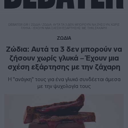
DEBATER.GR
/
ΖΩΔΙΑ
/
ΖΏΔΙΑ: ΑΥΤΆ ΤΑ 3 ΔΕΝ ΜΠΟΡΟΎΝ ΝΑ ΖΉΣΟΥΝ ΧΩΡΊΣ
ΓΛΥΚΆ – ΈΧΟΥΝ ΜΙΑ ΣΧΈΣΗ ΕΞΆΡΤΗΣΗΣ ΜΕ ΤΗΝ ΖΆΧΑΡΗ
ΖΩΔΙΑ
Ζώδια: Αυτά τα 3 δεν μπορούν να
ζήσουν χωρίς γλυκά – Έχουν μια
σχέση εξάρτησης με την ζάχαρη
Η "ανάγκη" τους για ένα γλυκό συνδέεται άμεσα
με την ψυχολογία τους