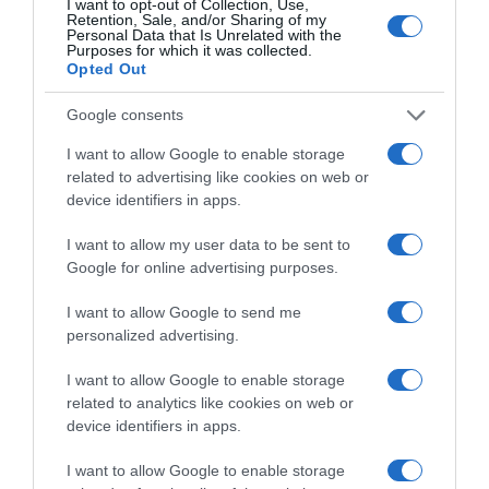
37χρονος με 4 μαχαίρια και δύο ψαλίδια
I want to opt-out of Collection, Use,
Retention, Sale, and/or Sharing of my
κλαδέματος
Personal Data that Is Unrelated with the
Purposes for which it was collected.
Opted Out
Ακολούθησε το debater.gr στο
Google News
Google consents
και μάθετε πρώτοι όλες τις ειδήσεις
I want to allow Google to enable storage
related to advertising like cookies on web or
Share
Tweet
device identifiers in apps.
I want to allow my user data to be sent to
ΑΣΤΡΟΛΟΓΙΚΕΣ ΠΡΟΒΛΕΨΕΙΣ
ΖΩΔΙΑ
Google for online advertising purposes.
ΔΙΑΦΗΜΙΣΗ
I want to allow Google to send me
personalized advertising.
I want to allow Google to enable storage
related to analytics like cookies on web or
device identifiers in apps.
I want to allow Google to enable storage