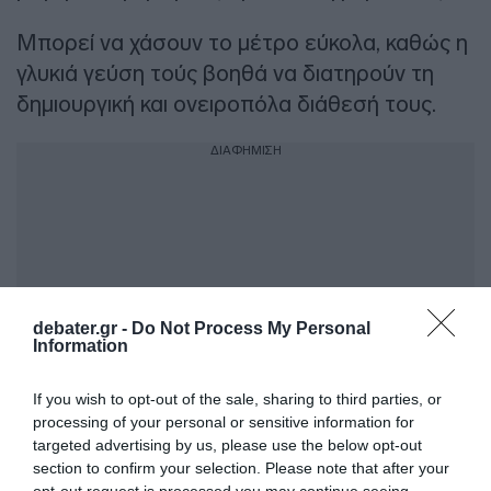
Μπορεί να χάσουν το μέτρο εύκολα, καθώς η
γλυκιά γεύση τούς βοηθά να διατηρούν τη
δημιουργική και ονειροπόλα διάθεσή τους.
ΔΙΑΦΗΜΙΣΗ
debater.gr -
Do Not Process My Personal
Information
If you wish to opt-out of the sale, sharing to third parties, or
processing of your personal or sensitive information for
targeted advertising by us, please use the below opt-out
section to confirm your selection. Please note that after your
Προσθήκη ως προτεινόμενη
opt-out request is processed you may continue seeing