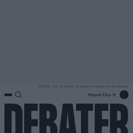
ΑΝΑΖΗΤΗΣΗ
DEBATE: Πότε θα θέλατε να γίνουν οι επόμενες εθνικές εκλογές;
Ψήφισε Εδώ