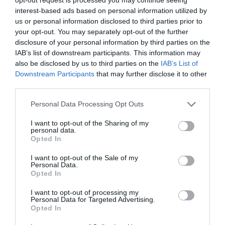
πηγή στην Google
interest-based ads based on personal information utilized by
us or personal information disclosed to third parties prior to
your opt-out. You may separately opt-out of the further
Ειδήσεις σήμερα
disclosure of your personal information by third parties on the
IAB’s list of downstream participants. This information may
Δείτε τις προσπάθειες χελώνας να
also be disclosed by us to third parties on the
IAB’s List of
Downstream Participants
that may further disclose it to other
γεννήσει σε παραλία της Ρόδου – Η
third parties.
προειδοποίηση των κατοίκων (βίντεο)
Please note that this website/app uses one or more Google
Personal Data Processing Opt Outs
Τροχαίο στον Κηφισό – Καθυστερήσεις
services and may gather and store information including but
στο ρεύμα προς Πειραιά
not limited to your visit or usage behaviour. You may click to
I want to opt-out of the Sharing of my
personal data.
grant or deny consent to Google and its third-party tags to
Opted In
Μητσοτάκης: “Η ενίσχυση της
use your data for below specified purposes in below Google
παραγωγικής βάσης στρατηγική
consent section.
I want to opt-out of the Sale of my
Personal Data.
προτεραιότητα για μία πιο ανταγωνιστική,
Opted In
εξωστρεφή και ανθεκτική ελληνική
οικονομία”
I want to opt-out of processing my
Personal Data for Targeted Advertising.
Opted In
“Ελευθέριος Βενιζέλος”: Συνελήφθη