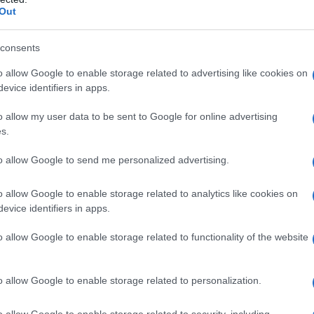
Out
consents
o allow Google to enable storage related to advertising like cookies on
evice identifiers in apps.
o allow my user data to be sent to Google for online advertising
s.
to allow Google to send me personalized advertising.
o allow Google to enable storage related to analytics like cookies on
evice identifiers in apps.
o allow Google to enable storage related to functionality of the website
έμπιστος συνεργάτης που εξασφαλίζει την
οσήλωση στη λεπτομέρεια που τόσο
o allow Google to enable storage related to personalization.
o allow Google to enable storage related to security, including