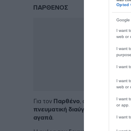
Opted 
ΠΑΡΘΕΝΟΣ
Google 
I want t
web or d
I want t
purpose
I want 
I want t
web or d
I want t
Για τον
Παρθένο
, ο καφές είναι ο 
or app.
πνευματική διαύγεια και την πρ
αγαπά
.
I want t
I want t