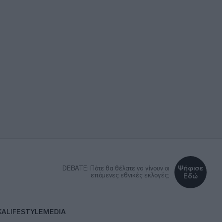
Ψήφισε
DEBATE: Πότε θα θέλατε να γίνουν οι
επόμενες εθνικές εκλογές;
Εδώ
ΚΑ
LIFESTYLE
MEDIA