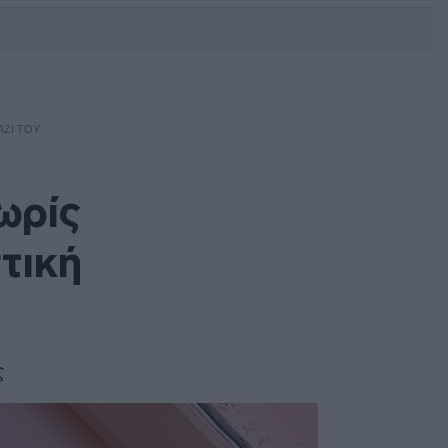
DEBATE: Πότε θα θέλατε να
γίνουν οι επόμενες εθνικές
εκλογές;
ΑΖΊ ΤΟΥ
ωρίς
τική
ς