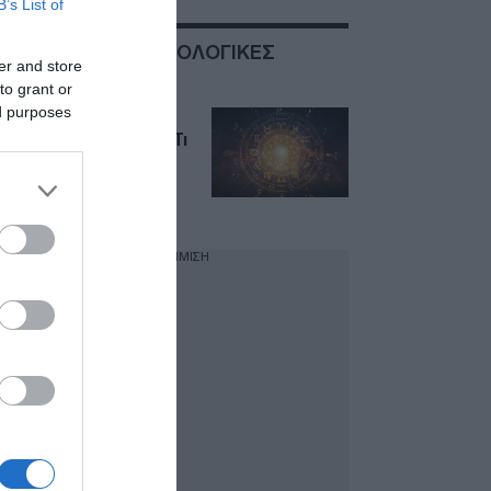
B’s List of
ΣΧΕΤΙΚΑ ΜΕ:ΑΣΤΡΟΛΟΓΙΚΕΣ
er and store
ΠΡΟΒΛΕΨΕΙΣ
to grant or
ed purposes
Ζώδια σήμερα,
Κυριακή 19 Ιουλίου: Τι
ευνοείται και τι καλό
είναι να αποφύγει
κάθε ζώδιο
ΔΙΑΦΗΜΙΣΗ