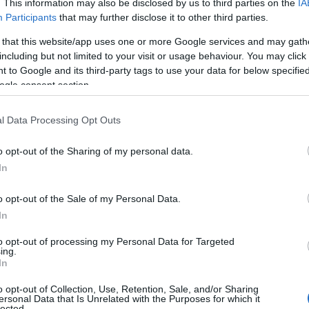
. This information may also be disclosed by us to third parties on the
IA
Participants
that may further disclose it to other third parties.
 that this website/app uses one or more Google services and may gath
including but not limited to your visit or usage behaviour. You may click 
 to Google and its third-party tags to use your data for below specifi
ogle consent section.
l Data Processing Opt Outs
o opt-out of the Sharing of my personal data.
λυτο εργαλείο για να τροφοδοτήσει την
In
τηρήσει τους έντονους ρυθμούς που
o opt-out of the Sale of my Personal Data.
ζητά την απόλαυση σε ένα ρόφημα, αλλά
In
ήσει να κατακτήσει την κορυφή της
καν το μεσημέρι.
to opt-out of processing my Personal Data for Targeted
ing.
In
νη ισοδυναμεί με μια
μηχανή που
o opt-out of Collection, Use, Retention, Sale, and/or Sharing
οντάς τον εκνευρισμένο και στάσιμο.
ersonal Data that Is Unrelated with the Purposes for which it
lected.