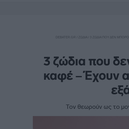
DEBATER.GR
/
ΖΩΔΙΑ
/
3 ΖΏΔΙΑ ΠΟΥ ΔΕΝ ΜΠΟΡΟ
3 ζώδια που δε
καφέ – Έχουν α
εξ
Τον θεωρούν ως το μο