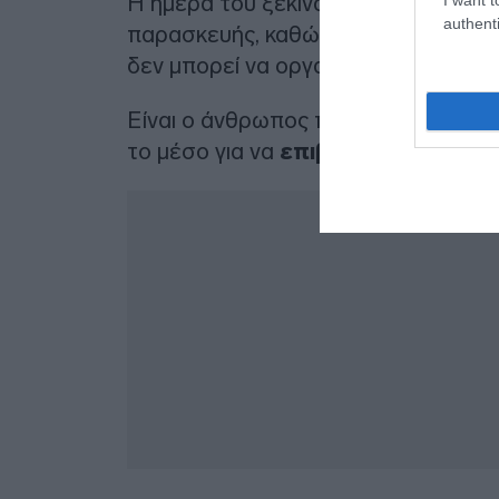
Η ημέρα του ξεκινά υποχρεωτικά με 
authenti
παρασκευής, καθώς χωρίς αυτή την 
δεν μπορεί να οργανώσει τις σκέψει
Είναι ο άνθρωπος που θα πιει τον κ
το μέσο για να
επιβάλει τάξη και
Δ