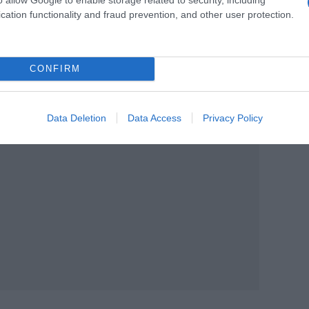
τη δική του συγκεκριμένη ιεροτελεστία
cation functionality and fraud prevention, and other user protection.
πρώτη γουλιά νιώθει πως το μυαλό του
ς του.
CONFIRM
αφέ του σκέτο, χρησιμοποιώντας τον ως
 πρόγραμμα στο πρόγραμμά του
.
Data Deletion
Data Access
Privacy Policy
ΙΑΦΗΜΙΣΗ