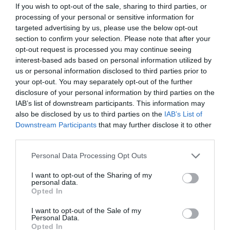
If you wish to opt-out of the sale, sharing to third parties, or
processing of your personal or sensitive information for
targeted advertising by us, please use the below opt-out
section to confirm your selection. Please note that after your
opt-out request is processed you may continue seeing
interest-based ads based on personal information utilized by
us or personal information disclosed to third parties prior to
your opt-out. You may separately opt-out of the further
disclosure of your personal information by third parties on the
IAB’s list of downstream participants. This information may
also be disclosed by us to third parties on the
IAB’s List of
Downstream Participants
that may further disclose it to other
third parties.
ΠΟΛΙΤΙΚΗ
Please note that this website/app uses one or more Google
Personal Data Processing Opt Outs
Μητσοτάκης από Βρυξέλλες: “Να σταλεί
services and may gather and store information including but
σαφές σήμα στη Λιβύη για το μεταναστευτικό
not limited to your visit or usage behaviour. You may click to
I want to opt-out of the Sharing of my
personal data.
– Παράνομο το τουρκολιβυκό μνημόνιο”
grant or deny consent to Google and its third-party tags to
Opted In
use your data for below specified purposes in below Google
Τι είπε ο πρωθυπουργός για Ισραήλ, Ιράν και Συρία
consent section.
I want to opt-out of the Sale of my
Personal Data.
26.06.2025 - 12:23
Opted In