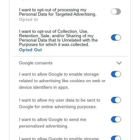
I want to opt-out of processing my
Personal Data for Targeted Advertising.
Opted In
I want to opt-out of Collection, Use,
Retention, Sale, and/or Sharing of my
Personal Data that Is Unrelated with the
Purposes for which it was collected.
Opted Out
Google consents
I want to allow Google to enable storage
related to advertising like cookies on web or
device identifiers in apps.
I want to allow my user data to be sent to
ΠΟΛΙΤΙΚΗ
Google for online advertising purposes.
ΕΕ: Οι αποφάσεις των “27” για άμυνα και
μεταναστευτικό – Μήνυμα Μητσοτάκη για την
I want to allow Google to send me
personalized advertising.
παράνομη μετανάστευση
I want to allow Google to enable storage
Δικαιωμένος δηλώνει ο Έλληνας πρωθυπουργός