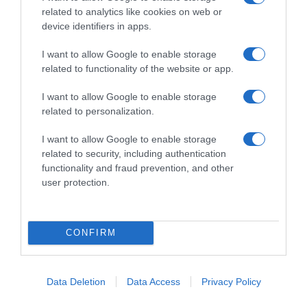
related to analytics like cookies on web or
21.03.2025 - 09:35
device identifiers in apps.
I want to allow Google to enable storage
related to functionality of the website or app.
I want to allow Google to enable storage
related to personalization.
I want to allow Google to enable storage
related to security, including authentication
functionality and fraud prevention, and other
user protection.
CONFIRM
ΠΟΛΙΤΙΚΗ
Σύνοδος Κορυφής ΕΕ: Στο “τραπέζι” Άμυνα,
Data Deletion
Data Access
Privacy Policy
μεταναστευτικό, ουκρανικό – Με ποιες