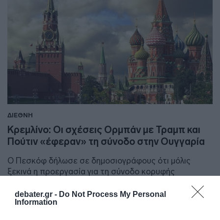
ΔΙΕΘΝΗ
Κρεμλίνο: Οι σχέσεις Ορμπάν με Τραμπ και
Πούτιν «έφεραν» τη σύνοδο στην Ουγγαρία
Ο Πεσκόφ δήλωσε σε δημοσιογράφους ότι μόλις
ξεκινά η προεργασία για τη σύνοδο κορυφής
20.10.2025 - 14:43
debater.gr -
Do Not Process My Personal
Information