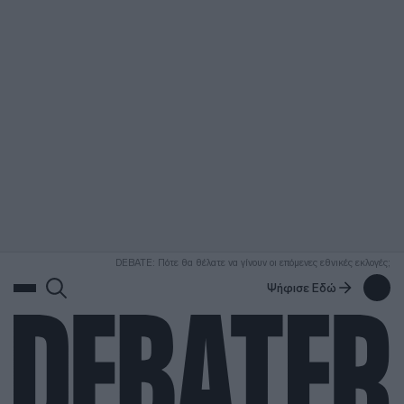
ΑΝΑΖΗΤΗΣΗ
DEBATE: Πότε θα θέλατε να γίνουν οι επόμενες εθνικές εκλογές;
Ψήφισε Εδώ