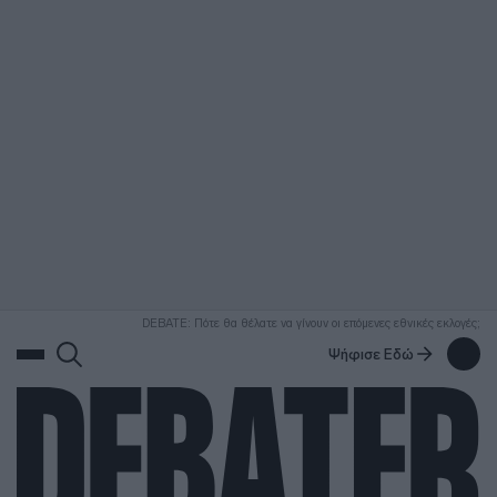
ΑΝΑΖΗΤΗΣΗ
DEBATE: Πότε θα θέλατε να γίνουν οι επόμενες εθνικές εκλογές;
Ψήφισε Εδώ