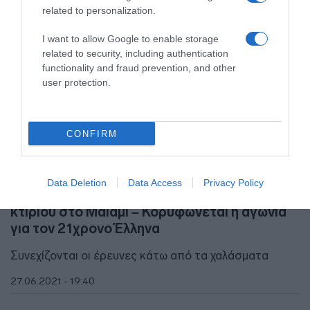
related to personalization.
I want to allow Google to enable storage
related to security, including authentication
functionality and fraud prevention, and other
user protection.
CONFIRM
ΔΙΕΘΝΗ
Data Deletion
Data Access
Privacy Policy
Στους 9 οι νεκροί από την κατάρρευση του
κτιρίου στο Μαϊάμι – Κορυφώνεται η αγωνία
για τον 21χρονο Έλληνα
Συνεχίζονται οι έρευνες κάτω από τα χαλάσματα
27.06.2021 - 19:40