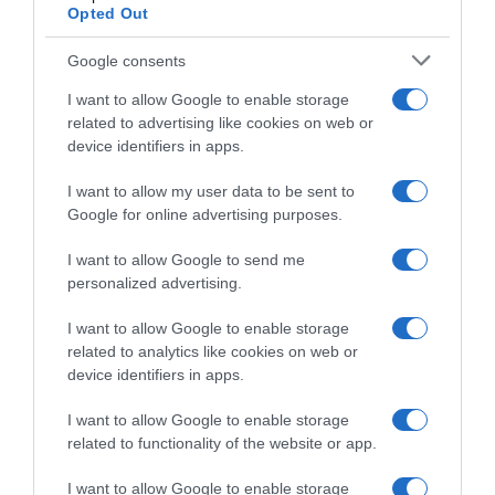
Opted Out
Google consents
I want to allow Google to enable storage
related to advertising like cookies on web or
device identifiers in apps.
I want to allow my user data to be sent to
Google for online advertising purposes.
ΔΙΕΘΝΗ
Μακραίνει η λίστα των νεκρών από την
I want to allow Google to send me
κατάρρευση πολυκατοικίας στο Μαϊάμι – Το
personalized advertising.
11ο θύμα ανασύρθηκε από τα συντρίμμια
I want to allow Google to enable storage
related to analytics like cookies on web or
Συνεχίζει να αγνοείται ο 21χρονος Έλληνας
device identifiers in apps.
29.06.2021 - 06:42
I want to allow Google to enable storage
related to functionality of the website or app.
I want to allow Google to enable storage