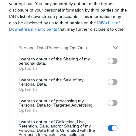
your opt-out. You may separately opt-out of the further
disclosure of your personal information by third parties on the
IAB’s list of downstream participants. This information may
also be disclosed by us to third parties on the
IAB’s List of
Downstream Participants
that may further disclose it to other
third parties.
Please note that this website/app uses one or more Google
ΔΙΕΘΝΗ
Personal Data Processing Opt Outs
services and may gather and store information including but
Στους 12 οι νεκροί από την κατάρρευση του
not limited to your visit or usage behaviour. You may click to
I want to opt-out of the Sharing of my
κτιρίου στο Μαϊάμι – Εξακολουθεί να
personal data.
grant or deny consent to Google and its third-party tags to
Opted In
αγνοείται ο Έλληνας
use your data for below specified purposes in below Google
consent section.
I want to opt-out of the Sale of my
Τον τόπο της τραγωδίας θα επισκεφθεί ο Μπάιντεν
Personal Data.
Opted In
30.06.2021 - 06:41
I want to opt-out of processing my
Personal Data for Targeted Advertising.
Opted In
I want to opt-out of Collection, Use,
Retention, Sale, and/or Sharing of my
Personal Data that Is Unrelated with the
Purposes for which it was collected.