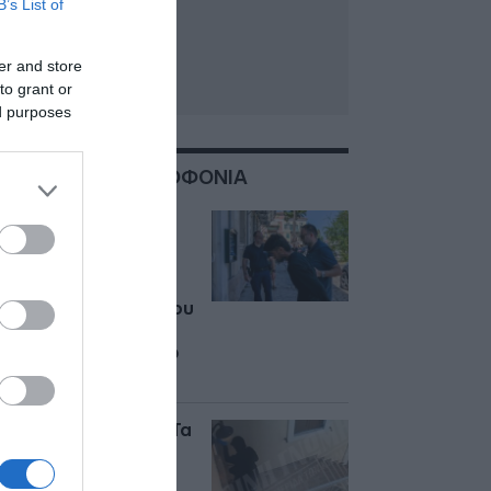
B’s List of
er and store
to grant or
ed purposes
ΣΧΕΤΙΚΑ ΜΕ:ΔΟΛΟΦΟΝΙΑ
Ναύπλιο: Στον
ανακριτή οι δύο
νεαροί Ινδοί για την
δολοφονία του
58χρονου ψυχολόγου
– “Δολοφόνοι”
φώναζε κόσμος έξω
από το δικαστήριο
Έγκλημα στη Σύρο: Τα
τελευταία λόγια της
διασώστριας του