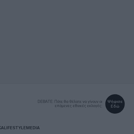
Ψήφισε
DEBATE: Πότε θα θέλατε να γίνουν οι
επόμενες εθνικές εκλογές;
Εδώ
ΚΑ
LIFESTYLE
MEDIA