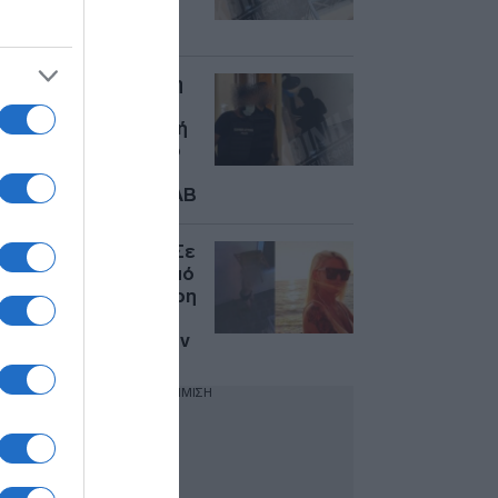
ΕΚΑΒ – Τι ψέλλισε
πριν ξεψυχήσει
Σύρος: “Νόμιζε ότι η
σύζυγός μου ήταν
μόνη” – Η περιγραφή
του 41χρονου για το
φονικό με θύμα τη
διασώστρια του ΕΚΑΒ
Έγκλημα στη Σύρο: Σε
κατ’ οίκον περιορισμό
ο 41χρονος, ελεύθερη
με όρους η σύζυγός
του – Τι υποστήριξαν
ΔΙΑΦΗΜΙΣΗ