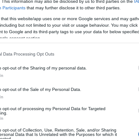
τον οποίο δούλευε
.
. This information may also be disclosed by us to third parties on the
IA
Participants
that may further disclose it to other third parties.
ΙΑΦΗΜΙΣΗ
 that this website/app uses one or more Google services and may gath
including but not limited to your visit or usage behaviour. You may click 
 to Google and its third-party tags to use your data for below specifi
ogle consent section.
l Data Processing Opt Outs
o opt-out of the Sharing of my personal data.
In
o opt-out of the Sale of my Personal Data.
In
ον αναζητούσε στα τηλεφώνα κι αφού
σει στο σπίτι του, όπου βρέθηκε
to opt-out of processing my Personal Data for Targeted
ing.
ό.
In
o opt-out of Collection, Use, Retention, Sale, and/or Sharing
BATER
, o άνδρας ήταν νεκρός πάνω
ersonal Data that Is Unrelated with the Purposes for which it
lected.