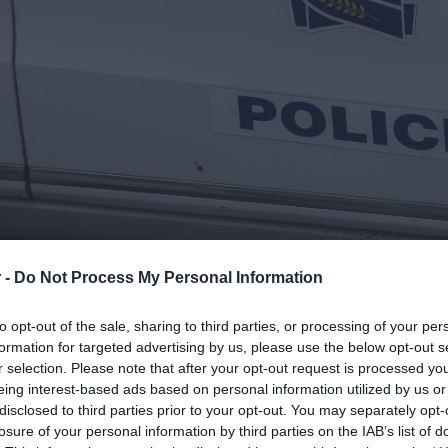
 -
Do Not Process My Personal Information
δολοφονία του 40χρονου Αφγανού
,
to opt-out of the sale, sharing to third parties, or processing of your per
 πρωί νεκρός στο σπίτι του στη
Νάουσα
formation for targeted advertising by us, please use the below opt-out s
r selection. Please note that after your opt-out request is processed y
eing interest-based ads based on personal information utilized by us or
disclosed to third parties prior to your opt-out. You may separately opt-
σα σε μια λίμνη αίματος
, άγρια
losure of your personal information by third parties on the IAB’s list of