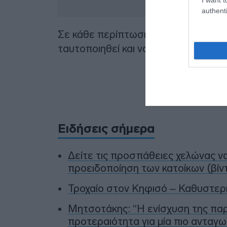
authenti
Σε κάθε περίπτωση, οι έρευνες της 
ταυτοποιηθεί και να συλληφθεί ο δ
Προσθήκ
πηγ
Ειδήσεις σήμερα
Δείτε τις προσπάθειες χελώνας ν
προειδοποίηση των κατοίκων (βίν
Τροχαίο στον Κηφισό – Καθυστερ
Μητσοτάκης: “Η ενίσχυση της πα
προτεραιότητα για μία πιο ανταγω