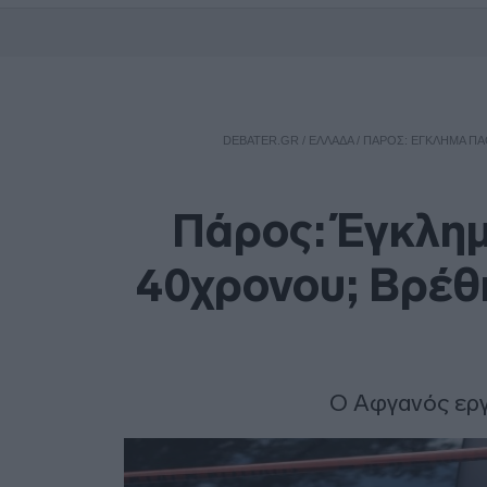
DEBATER.GR
/
ΕΛΛΑΔΑ
/
ΠΆΡΟΣ: ΈΓΚΛΗΜΑ ΠΆ
Πάρος: Έγκλημ
40χρονου; Βρέθ
Ο Αφγανός εργά