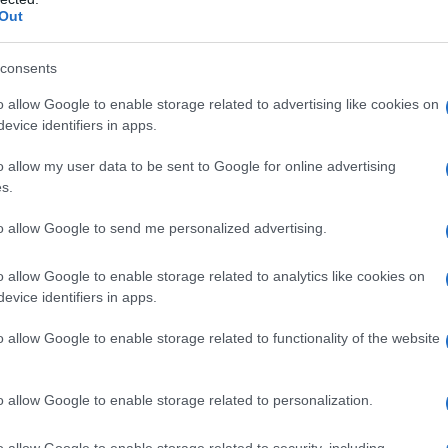
 από 10 μαχαιριές.
Μάλιστα,
το άψυχο
Out
φερε τραύματα στον θώρακα και την
consents
o allow Google to enable storage related to advertising like cookies on
 είναι ότι
ίσως πρόκειται για
evice identifiers in apps.
εν βρέθηκαν ίχνη παραβίασης ή
σακωμός
, κάτι που δείχνει ότι ο
o allow my user data to be sent to Google for online advertising
s.
 του θύματος.
to allow Google to send me personalized advertising.
o allow Google to enable storage related to analytics like cookies on
evice identifiers in apps.
o allow Google to enable storage related to functionality of the website
o allow Google to enable storage related to personalization.
o allow Google to enable storage related to security, including