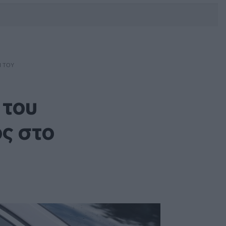
DEBATE: Πότε θα θέλατε να
γίνουν οι επόμενες εθνικές
εκλογές;
Ι ΤΟΥ
 του
ς στο