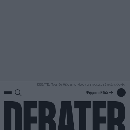
ΑΝΑΖΗΤΗΣΗ
DEBATE: Πότε θα θέλατε να γίνουν οι επόμενες εθνικές εκλογές;
Ψήφισε Εδώ