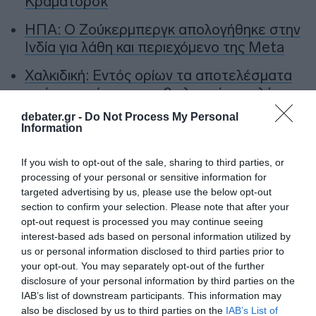
Κραματόρσκ
ΗΠΑ: Ο Ζούκερμπεργκ απολογήθηκε στην
Ινδία για λάθη και περιεχόμενο της Meta
Χαλκιδική: Εντός ορίων τα αποτελέσματα
από τις πρώτες μικροβιολογικές αναλύσεις
στο πόσιμο νερό
debater.gr -
Do Not Process My Personal
Information
Ακολούθησε το debater.gr στο
Google News
If you wish to opt-out of the sale, sharing to third parties, or
και μάθετε πρώτοι όλες τις ειδήσεις
processing of your personal or sensitive information for
targeted advertising by us, please use the below opt-out
section to confirm your selection. Please note that after your
Share
Tweet
opt-out request is processed you may continue seeing
interest-based ads based on personal information utilized by
ΑΔΩΝΙΣ ΓΕΩΡΓΙΑΔΗΣ
ΔΡΑΜΑ
us or personal information disclosed to third parties prior to
your opt-out. You may separately opt-out of the further
disclosure of your personal information by third parties on the
ΔΙΑΦΗΜΙΣΗ
IAB’s list of downstream participants. This information may
also be disclosed by us to third parties on the
IAB’s List of