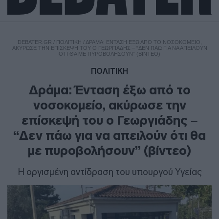
DEBATER.GR
/
ΠΟΛΙΤΙΚΗ
/
ΔΡΆΜΑ: ΈΝΤΑΣΗ ΈΞΩ ΑΠΌ ΤΟ ΝΟΣΟΚΟΜΕΊΟ,
ΑΚΎΡΩΣΕ ΤΗΝ ΕΠΊΣΚΕΨΉ ΤΟΥ Ο ΓΕΩΡΓΙΆΔΗΣ – “ΔΕΝ ΠΆΩ ΓΙΑ ΝΑ ΑΠΕΙΛΟΎΝ
ΌΤΙ ΘΑ ΜΕ ΠΥΡΟΒΟΛΉΣΟΥΝ” (ΒΊΝΤΕΟ)
ΠΟΛΙΤΙΚΗ
Δράμα: Ένταση έξω από το
νοσοκομείο, ακύρωσε την
επίσκεψή του ο Γεωργιάδης –
“Δεν πάω για να απειλούν ότι θα
με πυροβολήσουν” (βίντεο)
Η οργισμένη αντίδραση του υπουργού Υγείας