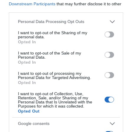
Downstream Participants
that may further disclose it to other
third parties.
Please note that this website/app uses one or more Google
Personal Data Processing Opt Outs
services and may gather and store information including but
not limited to your visit or usage behaviour. You may click to
I want to opt-out of the Sharing of my
personal data.
grant or deny consent to Google and its third-party tags to
Opted In
use your data for below specified purposes in below Google
consent section.
I want to opt-out of the Sale of my
Personal Data.
Opted In
ΣΧΟΛΙΑ
I want to opt-out of processing my
Personal Data for Targeted Advertising.
Opted In
I want to opt-out of Collection, Use,
Retention, Sale, and/or Sharing of my
Personal Data that Is Unrelated with the
Purposes for which it was collected.
Opted Out
Google consents