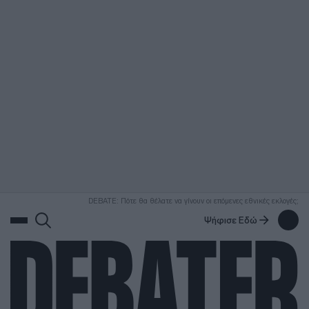
ΑΝΑΖΗΤΗΣΗ
DEBATE: Πότε θα θέλατε να γίνουν οι επόμενες εθνικές εκλογές;
Ψήφισε Εδώ