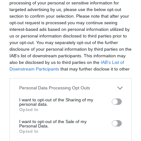
processing of your personal or sensitive information for
λειτουργοί, κατά την άσκηση των καθηκόντων
targeted advertising by us, please use the below opt-out
τους, εφαρμόζουν το Σύνταγμα και τους
section to confirm your selection. Please note that after your
opt-out request is processed you may continue seeing
νόμους και δεν εμπλέκουν τη δικαστική
interest-based ads based on personal information utilized by
εξουσία στις αρμοδιότητες των άλλων
us or personal information disclosed to third parties prior to
λειτουργών της Πολιτείας (του άρθρου 26
your opt-out. You may separately opt-out of the further
disclosure of your personal information by third parties on the
του Συντάγματος), ούτε, πράγμα αδιανόητο
IAB’s list of downstream participants. This information may
άλλωστε, μπορούν να αξιώνουν
also be disclosed by us to third parties on the
IAB’s List of
υποκατάσταση της νομοθετικής ή
Downstream Participants
that may further disclose it to other
third parties.
εκτελεστικής εξουσίας με υπόδειξη ή καθ’
οιονδήποτε τρόπο προώθηση είτε
Please note that this website/app uses one or more Google
Personal Data Processing Opt Outs
services and may gather and store information including but
νομοθετικών ρυθμίσεων είτε διοικητικών
not limited to your visit or usage behaviour. You may click to
I want to opt-out of the Sharing of my
επιλογών της σκοπιμότερης λύσης
, καταλήγει
personal data.
grant or deny consent to Google and its third-party tags to
Opted In
στην απάντησή του ο Βασίλης Πλιώτας.
use your data for below specified purposes in below Google
consent section.
I want to opt-out of the Sale of my
Personal Data.
Opted In
Προσθήκη ως προτεινόμενη
πηγή στην Google