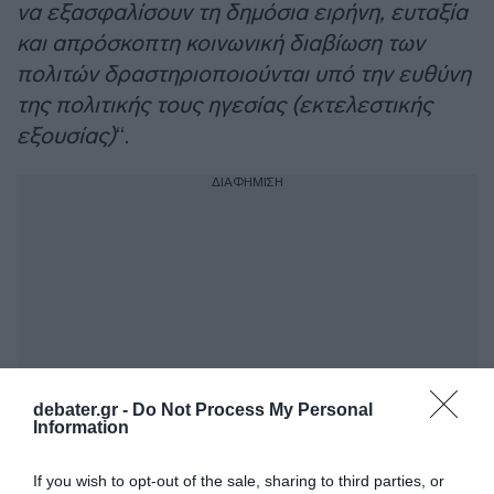
να εξασφαλίσουν τη δημόσια ειρήνη, ευταξία
και απρόσκοπτη κοινωνική διαβίωση των
πολιτών δραστηριοποιούνται υπό την ευθύνη
της πολιτικής τους ηγεσίας (εκτελεστικής
εξουσίας)
“.
ΔΙΑΦΗΜΙΣΗ
debater.gr -
Do Not Process My Personal
Information
If you wish to opt-out of the sale, sharing to third parties, or
“Οι εισαγγελείς, ως ισόβιοι δικαστικοί