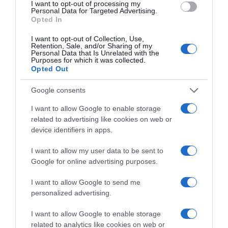
I want to opt-out of processing my
Personal Data for Targeted Advertising.
Opted In
I want to opt-out of Collection, Use,
Ακολούθησε το debater.gr στο
Google News
Retention, Sale, and/or Sharing of my
και μάθετε πρώτοι όλες τις ειδήσεις
Personal Data that Is Unrelated with the
Purposes for which it was collected.
Opted Out
Share
Tweet
Google consents
ΑΡΕΙΟΣ ΠΑΓΟΣ
ΒΑΣΙΛΗΣ ΠΛΙΩΤΑΣ
I want to allow Google to enable storage
related to advertising like cookies on web or
ΕΓΚΛΗΜΑΤΙΚΟΤΗΤΑ
ΜΙΧΑΛΗΣ ΧΡΥΣΟΧΟΙΔΗΣ
device identifiers in apps.
ΔΙΑΦΗΜΙΣΗ
I want to allow my user data to be sent to
Google for online advertising purposes.
I want to allow Google to send me
personalized advertising.
I want to allow Google to enable storage
related to analytics like cookies on web or