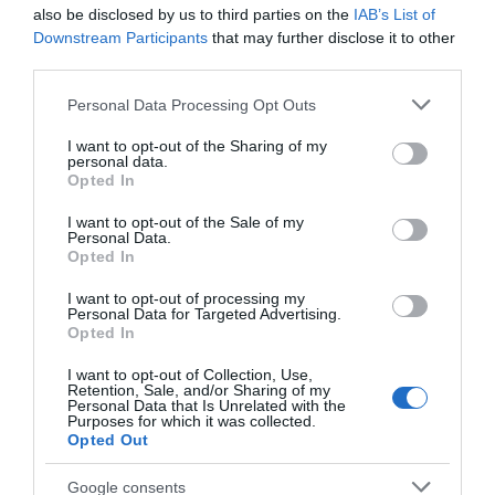
also be disclosed by us to third parties on the
IAB’s List of
Αξίζει να τονιστεί ότι τα ακριβή ποσά και για
Downstream Participants
that may further disclose it to other
αυτή την πληρωμή θα προσδιοριστούν μετά
third parties.
την τελική μηχανογραφική επεξεργασία όλων
Please note that this website/app uses one or more Google
Personal Data Processing Opt Outs
των δεδομένων των αιτήσεων, των ελέγχων
services and may gather and store information including but
not limited to your visit or usage behaviour. You may click to
I want to opt-out of the Sharing of my
κλπ και συνεπώς, όπως κάθε φορά το
personal data.
grant or deny consent to Google and its third-party tags to
συνολικό τελικό ποσό πληρωμής θα είναι
Opted In
use your data for below specified purposes in below Google
μικρότερο του ανώτατου ποσού πληρωμών.
consent section.
I want to opt-out of the Sale of my
Personal Data.
Opted In
Τέλος, σε ό,τι αφορά στις ενισχύσεις για την
διεπαγγελματική βάμβακος, τη συνδεδεμένη
I want to opt-out of processing my
Personal Data for Targeted Advertising.
ενίσχυση για την εκτροφή μεταξωσκόληκων
Opted In
καθώς και την ενίσχυση του γάλακτος για
I want to opt-out of Collection, Use,
τυρί, και τη μαστίχα Χίου, του καθεστώτος
Retention, Sale, and/or Sharing of my
Personal Data that Is Unrelated with the
των Μικρών Νησιών Αιγαίου Πελάγους, η
Purposes for which it was collected.
Opted Out
πληρωμή τους θα πραγματοποιηθεί τον
Ιούνιο, ενώ όποιες εκκρεμότητες πληρωμών
Google consents