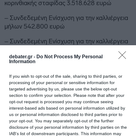
κορινθιακής σταφίδας 3.518.628 ευρώ
– Συνδεδεμένη Ενίσχυση για την καλλιέργεια
μήλων 542.800 ευρώ
– Συνδεδεμένη Ενίσχυση για την καλλιέργεια
πρωτεϊνούχων σανοδοτικών ψυχανθών
debater.gr -
Do Not Process My Personal
16.179.600 ευρώ
Information
– Συνδεδεμένη Ενίσχυση στον τομέα του
If you wish to opt-out of the sale, sharing to third parties, or
πρόβειου και του αίγειου κρέατος 64.862.472
processing of your personal or sensitive information for
targeted advertising by us, please use the below opt-out
ευρώ
section to confirm your selection. Please note that after your
opt-out request is processed you may continue seeing
– Ενισχύσεις τοπικών προϊόντων μικρών
interest-based ads based on personal information utilized by
νησιών Αιγαίου Πελάγους 17.335.000 ευρώ
us or personal information disclosed to third parties prior to
your opt-out. You may separately opt-out of the further
disclosure of your personal information by third parties on the
* Σύνολο: 143.414.769 ευρώ
IAB’s list of downstream participants. This information may