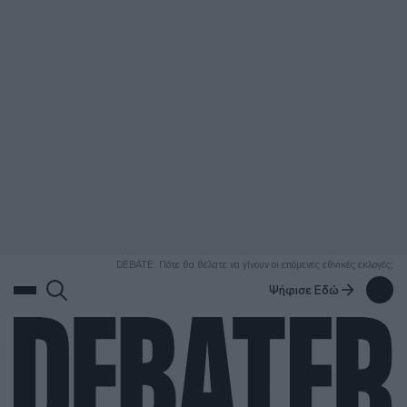
ΑΝΑΖΗΤΗΣΗ
DEBATE: Πότε θα θέλατε να γίνουν οι επόμενες εθνικές εκλογές;
Ψήφισε Εδώ