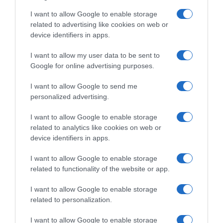
για τις συνδεδεμένες ενισχύσεις, ως
I want to allow Google to enable storage
αποτέλεσμα δεσμεύσεων εξαιτίας
related to advertising like cookies on web or
πραγματοποίησης ελέγχων, και για τυχόν
device identifiers in apps.
εκκρεμότητες που αφορούν το σύνολο των
I want to allow my user data to be sent to
παρεμβάσεων υπό τη μορφή άμεσων
Google for online advertising purposes.
ενισχύσεων για τις Αιτήσεις έτους 2024, θα
I want to allow Google to send me
ολοκληρωθούν έως 30 Ιουνίου.
personalized advertising.
Ειδήσεις σήμερα:
I want to allow Google to enable storage
related to analytics like cookies on web or
device identifiers in apps.
Τραμπ: Τι κρύβεται πίσω από το ξαφνικό
“πάγωμα” των δασμών – Γιατί “τιμωρεί”
I want to allow Google to enable storage
πιο σκληρά την Κίνα
related to functionality of the website or app.
I want to allow Google to enable storage
Βελτιώνεται το σκηνικό του καιρού,
related to personalization.
ανεβαίνει η θερμοκρασία
I want to allow Google to enable storage