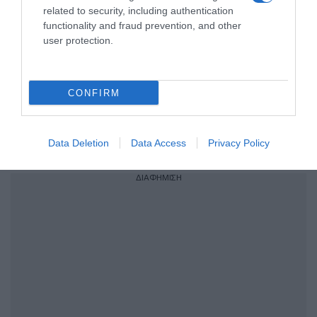
related to security, including authentication
Προσθήκη ως προτεινόμενη
functionality and fraud prevention, and other
πηγή στην Google
user protection.
CONFIRM
Ακολούθησε το debater.gr στο
Google News
και μάθετε πρώτοι όλες τις ειδήσεις
Data Deletion
Data Access
Privacy Policy
Share
Tweet
ΔΙΑΦΗΜΙΣΗ