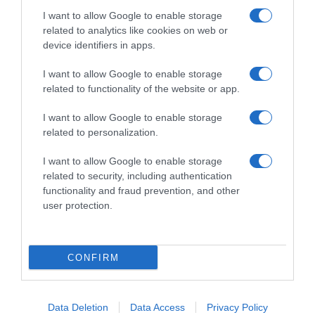
I want to allow Google to enable storage
related to analytics like cookies on web or
device identifiers in apps.
I want to allow Google to enable storage
related to functionality of the website or app.
I want to allow Google to enable storage
related to personalization.
ΧΩΡΊΣ ΚΑΤΗΓΟΡΊΑ
Εθνική πόλο: Πριμ 200.000 ευρώ από
I want to allow Google to enable storage
related to security, including authentication
τον Γιάννη Αλαφούζο για το χρυσό
functionality and fraud prevention, and other
στο World Cup
user protection.
Το συγκρότημα του Θοδωρή Βλάχου έφτασε στο πρώτο
χρυσό μετάλλιο που έχει κατακτήσει ποτέ η εθνική ανδρών
σε μεγάλη διεθνή διοργάνωση
CONFIRM
Data Deletion
Data Access
Privacy Policy