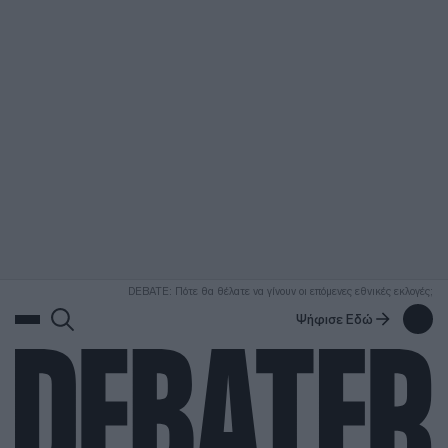
ΑΝΑΖΗΤΗΣΗ
DEBATE: Πότε θα θέλατε να γίνουν οι επόμενες εθνικές εκλογές;
Ψήφισε Εδώ