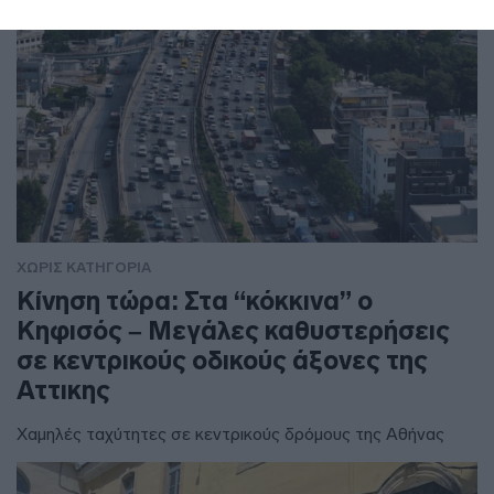
ΧΩΡΊΣ ΚΑΤΗΓΟΡΊΑ
Κίνηση τώρα: Στα “κόκκινα” ο
Κηφισός – Μεγάλες καθυστερήσεις
σε κεντρικούς οδικούς άξονες της
Αττικης
Χαμηλές ταχύτητες σε κεντρικούς δρόμους της Αθήνας