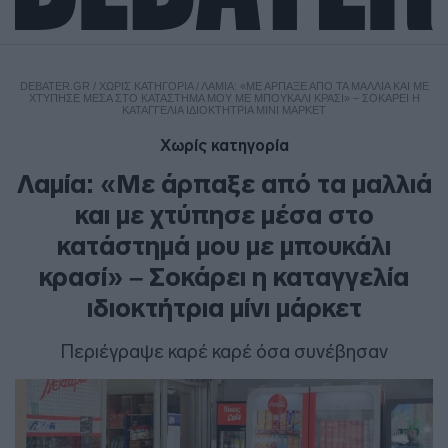
DEBATER.GR
/
ΧΩΡΊΣ ΚΑΤΗΓΟΡΊΑ
/
ΛΑΜΊΑ: «ΜΕ ΆΡΠΑΞΕ ΑΠΌ ΤΑ ΜΑΛΛΙΆ ΚΑΙ ΜΕ
ΧΤΎΠΗΣΕ ΜΈΣΑ ΣΤΟ ΚΑΤΆΣΤΗΜΆ ΜΟΥ ΜΕ ΜΠΟΥΚΆΛΙ ΚΡΑΣΊ» – ΣΟΚΆΡΕΙ Η
ΚΑΤΑΓΓΕΛΊΑ ΙΔΙΟΚΤΉΤΡΙΑ ΜΊΝΙ ΜΆΡΚΕΤ
Χωρίς κατηγορία
Λαμία: «Με άρπαξε από τα μαλλιά
και με χτύπησε μέσα στο
κατάστημά μου με μπουκάλι
κρασί» – Σοκάρει η καταγγελία
ιδιοκτήτρια μίνι μάρκετ
Περιέγραψε καρέ καρέ όσα συνέβησαν